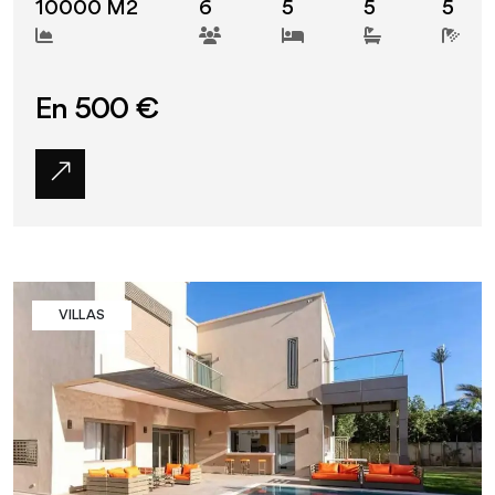
10000 M2
6
5
5
5
En 500 €
VILLAS