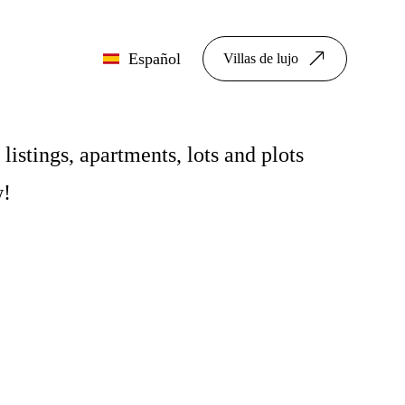
Español
Villas de lujo
listings, apartments, lots and plots
w!